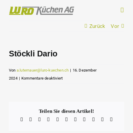
Zum
Inhalt
springen
Zurück
Vor
Stöckli Dario
Zeige
grösseres
Bild
Von
a.luternauer@luro-kuechen.ch
|
16. Dezember
für
2024
|
Kommentare deaktiviert
Stöckli
Dario
Teilen Sie diesen Artikel!
Facebook
X
Reddit
LinkedIn
WhatsApp
Telegram
Tumblr
Pinterest
Vk
Xing
E-
Mail