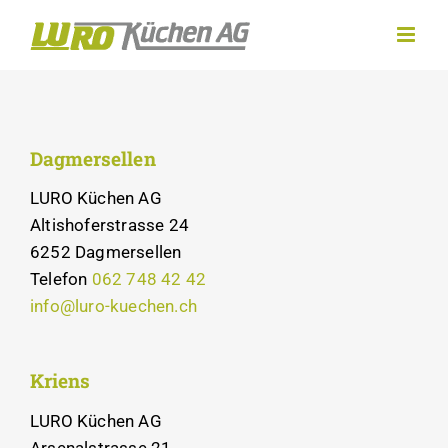
Zum
Inhalt
springen
Dagmersellen
LURO Küchen AG
Altishoferstrasse 24
6252 Dagmersellen
Telefon
062 748 42 42
info@luro-kuechen.ch
Kriens
LURO Küchen AG
Arsenalstrasse 21