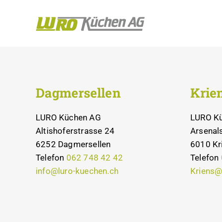
Zum
Inhalt
springen
Dagmersellen
Krie
LURO Küchen AG
LURO K
Altishoferstrasse 24
Arsenal
6252 Dagmersellen
6010 Kr
Telefon
062 748 42 42
Telefon
info@luro-kuechen.ch
Kriens@